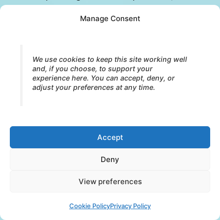
s’engager plus pleinement dans le
Manage Consent
travail, les relations, la créativité et le
sens.
We use cookies to keep this site working well
and, if you choose, to support your
Ces capacités développementales ne peuvent
experience here. You can accept, deny, or
être réduites à des compétences
adjust your preferences at any time.
psychologiques isolées. Elles reflètent une
cohérence croissante de l’organisme dans son
ensemble. La respiration, le fascia, la posture,
Accept
le mouvement, la vie émotionnelle, la cognition
Deny
et la relation deviennent progressivement des
expressions plus intégrées d’un système
View preferences
vivant.
Cookie Policy
Privacy Policy