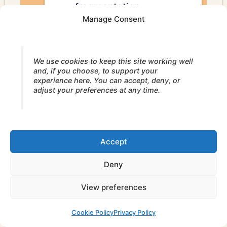
fragmentation,
Manage Consent
effondrement,
surcontrôle et
dissociation en temps
We use cookies to keep this site working well
réel,
and, if you choose, to support your
experience here. You can accept, deny, or
soutenir l’activation sans
adjust your preferences at any time.
débordement,
travailler avec
réceptivité, expression et
Accept
intégration à travers les
trois axes organisateurs,
Deny
et maintenir une
View preferences
présence relationnelle
dans des processus
Cookie Policy
Privacy Policy
émotionnellement et