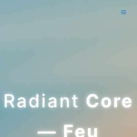
Aller
au
contenu
Radiant
Core
— Feu