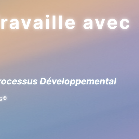
availle avec
 Processus Développemental
es®