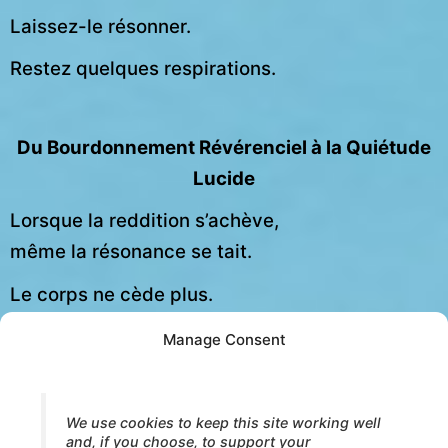
Laissez-le résonner.
Restez quelques respirations.
Du Bourdonnement Révérenciel à la Quiétude
Lucide
Lorsque la reddition s’achève,
même la résonance se tait.
Le corps ne cède plus.
Il
se repose
.
Manage Consent
La présence devient vaste.
La conscience devient simple.
We use cookies to keep this site working well
Rien n’a besoin de se résoudre.
and, if you choose, to support your