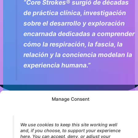
“Core Strokes® surgió de décadas
de práctica clínica, investigación
sobre el desarrollo y exploración
encarnada dedicadas a comprender
cómo la respiración, la fascia, la
relación y la conciencia modelan la
experiencia humana.”
Manage Consent
© 2026 Core Strokes® — International Institute for Bodymind
Integration (IBI). All rights reserved.
We use cookies to keep this site working well
and, if you choose, to support your experience
here. You can accept, deny, or adjust your