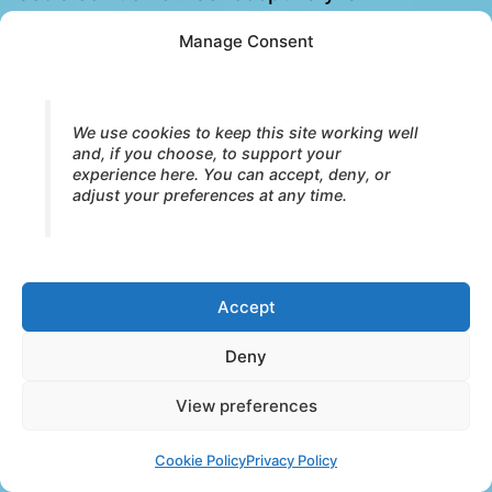
participación se expande, el cuerpo deja de
Manage Consent
experimentarse como una colección de
regiones separadas y comienza a vivirse como
un campo integrado de presencia encarnada.
We use cookies to keep this site working well
and, if you choose, to support your
experience here. You can accept, deny, or
adjust your preferences at any time.
Los Mapas del Marco Core Strokes®
Accept
Core Strokes® integra la respiración, la
Deny
fascia, la presencia relacional, la
psicología del desarrollo y la observación
View preferences
fenomenológica en un marco unificado de
Cookie Policy
Privacy Policy
organización encarnada y psicoterapia