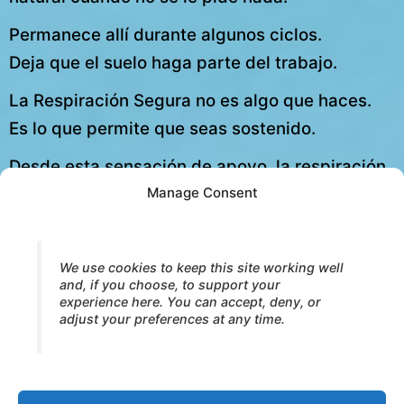
Permanece allí durante algunos ciclos.
Deja que el suelo haga parte del trabajo.
La Respiración Segura no es algo que haces.
Es lo que permite que seas sostenido.
Desde esta sensación de apoyo, la respiración
Manage Consent
vuelve a moverse — no porque deba, sino
porque puede.
Cuando el cuerpo se siente sostenido con
We use cookies to keep this site working well
and, if you choose, to support your
seguridad, se orienta de forma natural hacia
experience here. You can accept, deny, or
afuera:
adjust your preferences at any time.
hacia el alimento, el contacto y la calidez de la
relación.