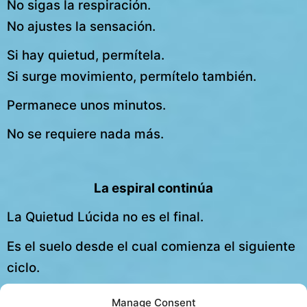
No sigas la respiración.
No ajustes la sensación.
Si hay quietud, permítela.
Si surge movimiento, permítelo también.
Permanece unos minutos.
No se requiere nada más.
La espiral continúa
La Quietud Lúcida no es el final.
Es el suelo desde el cual comienza el siguiente
ciclo.
Desde el descanso, la respiración volverá a
Manage Consent