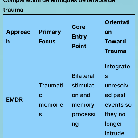
Comparación de enfoques de terapia del
trauma
Orientati
Core
Approac
Primary
on
Entry
h
Focus
Toward
Point
Trauma
Integrate
Bilateral
s
Traumati
stimulati
unresolv
c
on and
ed past
EMDR
memorie
memory
events so
s
processi
they no
ng
longer
intrude