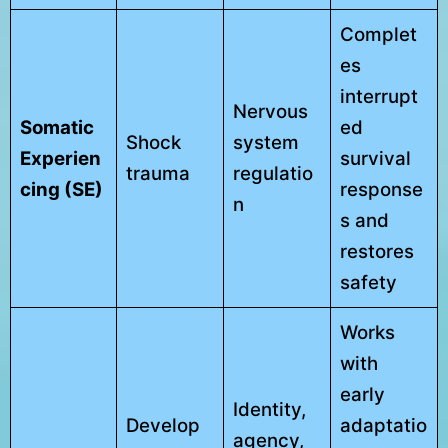
Complet
es
interrupt
Nervous
Somatic
ed
Shock
system
Experien
survival
trauma
regulatio
cing (SE)
response
n
s and
restores
safety
Works
with
early
Identity,
Develop
adaptatio
agency,