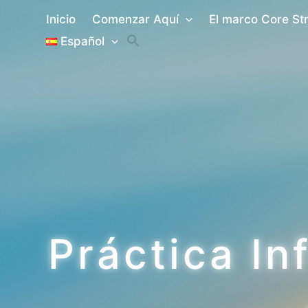
Ir
Inicio
Comenzar Aquí
El marco Core St
al
Español
contenido
Práctica I