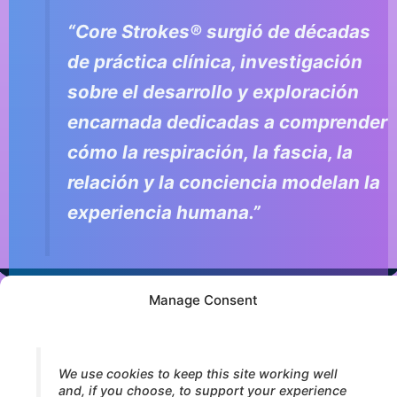
“Core Strokes® surgió de décadas
de práctica clínica, investigación
sobre el desarrollo y exploración
encarnada dedicadas a comprender
cómo la respiración, la fascia, la
relación y la conciencia modelan la
experiencia humana.”
Manage Consent
© 2026 Core Strokes® — International Institute for Bodymind
Integration (IBI). All rights reserved.
We use cookies to keep this site working well
and, if you choose, to support your experience