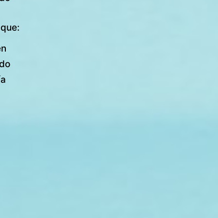
 que:
en
ado
ía