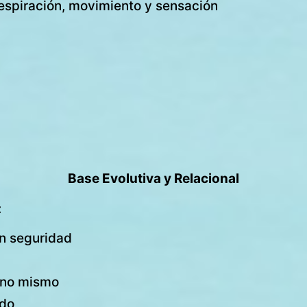
respiración, movimiento y sensación
Base Evolutiva y Relacional
:
on seguridad
 uno mismo
ado