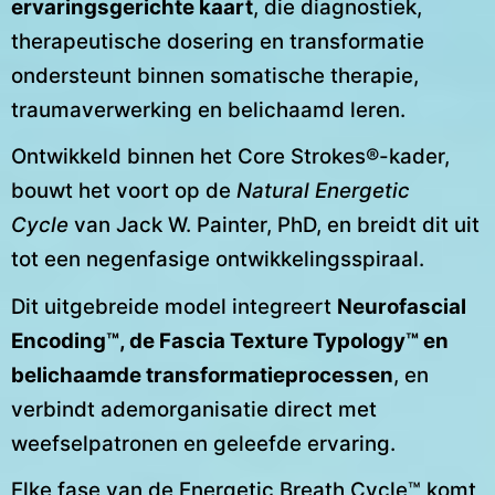
ervaringsgerichte kaart
, die diagnostiek,
therapeutische dosering en transformatie
ondersteunt binnen somatische therapie,
traumaverwerking en belichaamd leren.
Ontwikkeld binnen het Core Strokes®-kader,
bouwt het voort op de
Natural Energetic
Cycle
van Jack W. Painter, PhD, en breidt dit uit
tot een negenfasige ontwikkelingsspiraal.
Dit uitgebreide model integreert
Neurofascial
Encoding™, de Fascia Texture Typology™ en
belichaamde transformatieprocessen
, en
verbindt ademorganisatie direct met
weefselpatronen en geleefde ervaring.
Elke fase van de Energetic Breath Cycle™ komt