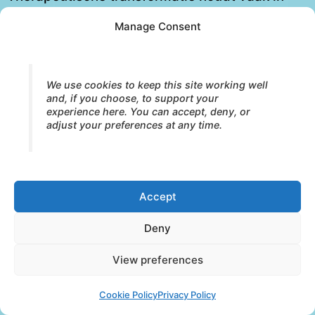
dat de continuïteit tussen deze eerder
Manage Consent
afgescheiden dimensies van ervaring
geleidelijk wordt hersteld, zodat metabolisatie
opnieuw mogelijk wordt.
We use cookies to keep this site working well
and, if you choose, to support your
experience here. You can accept, deny, or
adjust your preferences at any time.
Metabolisatie en het
Neurofascial
Accept
Transformation
Deny
View preferences
Process™
Cookie Policy
Privacy Policy