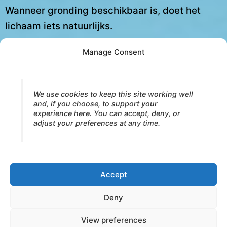
Wanneer gronding beschikbaar is, doet het
lichaam iets natuurlijks.
Het begint te ontvangen.
Manage Consent
Vanuit ondersteuning verzacht de Adem naar
binnen.
We use cookies to keep this site working well
Vanuit veiligheid wordt contact voedend.
and, if you choose, to support your
experience here. You can accept, deny, or
Vanuit zwaartekracht wordt relatie mogelijk.
adjust your preferences at any time.
Deze beweging opent zich naar
Warm
Honey
— de textuur van somatisch ontvangen
en relationeel vertrouwen.
Accept
Verder naar Warm Honey →
Deny
View preferences
© 2026 Core Strokes® — International Institute for Bodymind