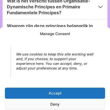
Wat is het verschil tussen Organisatie-
Dynamische Principes en Primaire
Fundamentele Principes?
Waarom zijn deze principes belangrijk in
psychotherapie?
Manage Consent
Hoe verhouden deze principes zich tot
de Energetic Breath Cycle™?
We use cookies to keep this site working well
and, if you choose, to support your
experience here. You can accept, deny, or
Hoe verhouden deze principes zich tot
adjust your preferences at any time.
het Neurofascial Transformation
Process™?
Accept
Deny