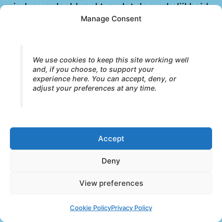
minder verdeeld raakt, zodat de werkelijkheid
Manage Consent
met openheid, helderheid en aanwezigheid
tegemoet kan worden getreden.
Reverent Hum
(Surrendering Breath)
We use cookies to keep this site working well
and, if you choose, to support your
Een stille resonantie van verbondenheid waarin
experience here. You can accept, deny, or
overgave niet langer neerkomt op berusting,
adjust your preferences at any time.
maar op een steeds bewustere deelname aan
relatie en leven.
Accept
Lucid Stillness
(Resting Breath)
Een stabiele en moeiteloze aanwezigheid die
Deny
ontstaat vanuit een organisme dat steeds
View preferences
coherenter, geïntegreerder en dieper thuis is
gekomen in zichzelf.
Cookie Policy
Privacy Policy